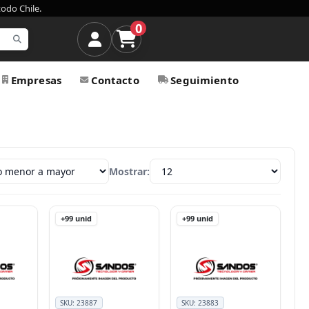
todo Chile.
0
Empresas
Contacto
Seguimiento
Mostrar:
+99
unid
+99
unid
SKU:
23887
SKU:
23883