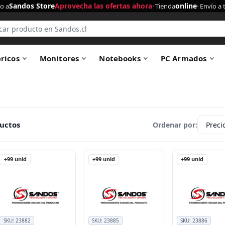
Sandos Store
Aprovecha las ofertas ahora
online
o a
· Tienda
· Envío a 
éricos
Monitores
Notebooks
PC Armados
uctos
Ordenar por:
+99
unid
+99
unid
+99
unid
SKU:
23882
SKU:
23885
SKU:
23886