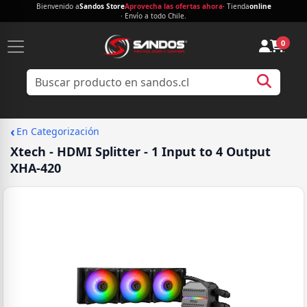
Bienvenido a
Sandos Store
Aprovecha las ofertas ahora
· Tienda
online
· Envío a todo Chile.
0
‹
En Categorización
Xtech - HDMI Splitter - 1 Input to 4 Output
XHA-420