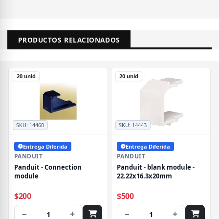
PRODUCTOS RELACIONADOS
20 unid
20 unid
SKU:
14460
SKU:
14443
Entrega Diferida
Entrega Diferida
PANDUIT
PANDUIT
Panduit - Connection
Panduit - blank module -
module
22.22x16.3x20mm
$200
$500
−
+
−
+
1
1