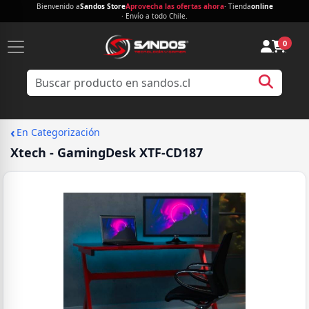
Bienvenido a
Sandos Store
Aprovecha las ofertas ahora
· Tienda
online
· Envío a todo Chile.
0
‹
En Categorización
Xtech - GamingDesk XTF-CD187