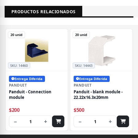
PRODUCTOS RELACIONADOS
20 unid
20 unid
SKU:
14460
SKU:
14443
Entrega Diferida
Entrega Diferida
PANDUIT
PANDUIT
Panduit - Connection
Panduit - blank module -
module
22.22x16.3x20mm
$200
$500
−
+
−
+
1
1