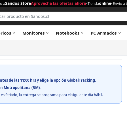
Sandos Store
Aprovecha las ofertas ahora
online
o a
· Tienda
· Envío a 
éricos
Monitores
Notebooks
PC Armados
ntes de las 11:00 hrs y elige la opción GlobalTracking
.
n Metropolitana (RM)
.
es feriado, la entrega se programa para el siguiente día hábil.