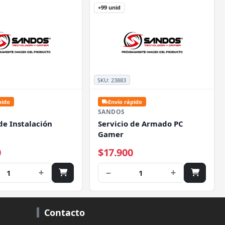
+99 unid
SKU:
23883
pido
Envío rápido
SANDOS
de Instalación
Servicio de Armado PC
Gamer
0
$17.900
+
−
+
1
1
Contacto