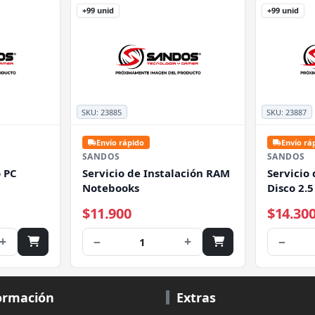
+99 unid
+99 unid
SKU:
23885
SKU:
23887
Envío rápido
Envío rá
SANDOS
SANDOS
 PC
Servicio de Instalación RAM
Servicio 
Notebooks
Disco 2.5
$11.900
$14.30
+
−
+
−
1
ormación
Extras