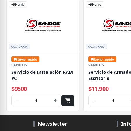
+99 unid
+99 unid
SKU:
23884
SKU:
23882
Envío rápido
Envío rápido
SANDOS
SANDOS
Servicio de Instalación RAM
Servicio de Armado
PC
Escritorio
$9500
$11.900
−
+
−
1
1
Newsletter
Inf