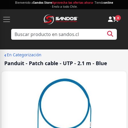
Bienvenido a
Sandos Store
Aprovecha las ofertas ahora
· Tienda
online
· Envío a todo Chile.
0
‹
En Categorización
Panduit - Patch cable - UTP - 2.1 m - Blue