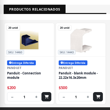
PRODUCTOS RELACIONADOS
20 unid
20 unid
SKU:
14460
SKU:
14443
Entrega Diferida
Entrega Diferida
PANDUIT
PANDUIT
Panduit - Connection
Panduit - blank module -
module
22.22x16.3x20mm
$200
$500
−
+
−
+
1
1