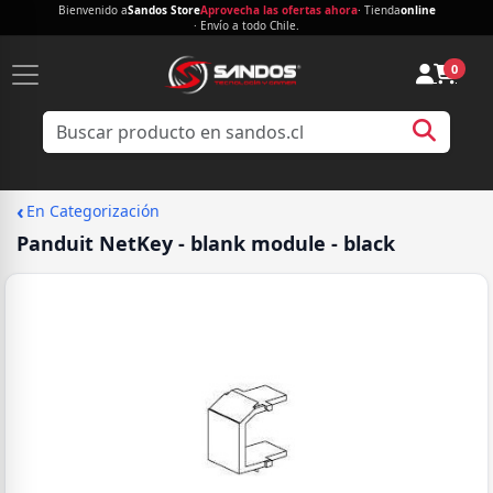
Bienvenido a
Sandos Store
Aprovecha las ofertas ahora
· Tienda
online
· Envío a todo Chile.
0
‹
En Categorización
Panduit NetKey - blank module - black