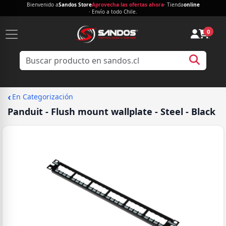
Bienvenido a
Sandos Store
Aprovecha las ofertas ahora
· Tienda
online
· Envío a todo Chile.
0
‹
En Categorización
Panduit - Flush mount wallplate - Steel - Black