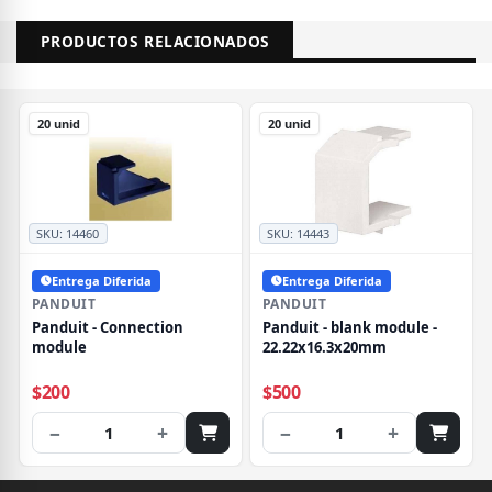
PRODUCTOS RELACIONADOS
20 unid
20 unid
SKU:
14460
SKU:
14443
Entrega Diferida
Entrega Diferida
PANDUIT
PANDUIT
Panduit - Connection
Panduit - blank module -
module
22.22x16.3x20mm
$200
$500
−
+
−
+
1
1