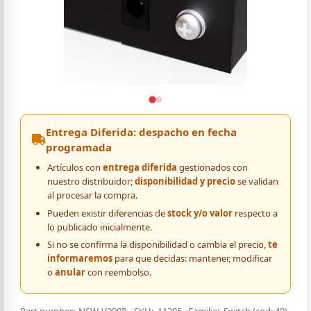
Entrega Diferida: despacho en fecha
programada
Artículos con
entrega diferida
gestionados con
nuestro distribuidor;
disponibilidad y precio
se validan
al procesar la compra.
Pueden existir diferencias de
stock y/o valor
respecto a
lo publicado inicialmente.
Si no se confirma la disponibilidad o cambia el precio,
te
informaremos
para que decidas: mantener, modificar
o
anular
con reembolso.
Part number:
NSW-V900P
/
SKU:
11205
/
Familia:
Switch
(cod:
49
)