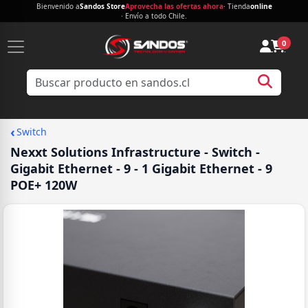
Bienvenido a
Sandos Store
Aprovecha las ofertas ahora
· Tienda
online
· Envío a todo Chile.
0
‹
Switch
Nexxt Solutions Infrastructure - Switch -
Gigabit Ethernet - 9 - 1 Gigabit Ethernet - 9
POE+ 120W