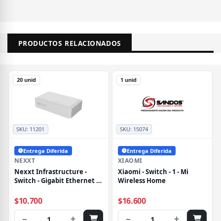
PRODUCTOS RELACIONADOS
20 unid
1 unid
SKU:
11201
SKU:
15074
Entrega Diferida
Entrega Diferida
NEXXT
XIAOMI
Nexxt Infrastructure -
Xiaomi - Switch - 1 - Mi
Switch - Gigabit Ethernet - 5
Wireless Home
- 1 Gigabit Ethernet -
Essential Naxos 501-G
$10.700
$16.600
110/220V
−
+
−
+
1
1