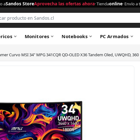
Sandos Store
Aprovecha las ofertas ahora
online
o a
· Tienda
· Envío a 
éricos
Monitores
Notebooks
PC Armados
amer Curvo MSI 34" MPG 341CQR QD-OLED X36 Tandem Oled, UWQHD, 360 Hz