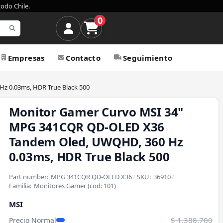
todo Chile.
0
Empresas
Contacto
Seguimiento
 0.03ms, HDR True Black 500
Monitor Gamer Curvo MSI 34"
MPG 341CQR QD-OLED X36
Tandem Oled, UWQHD, 360 Hz
0.03ms, HDR True Black 500
Part number:
MPG 341CQR QD-OLED X36
/
SKU:
36910
/
Familia:
Monitores Gamer
(cod:
101
)
MSI
$ 1.388.700
Precio Normal