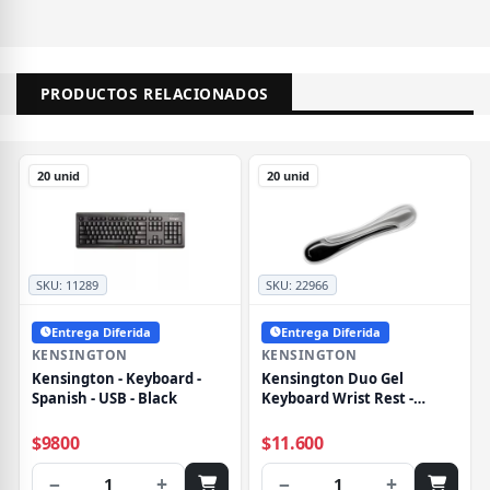
PRODUCTOS RELACIONADOS
20 unid
20 unid
SKU:
11289
SKU:
22966
Entrega Diferida
Entrega Diferida
KENSINGTON
KENSINGTON
Kensington - Keyboard -
Kensington Duo Gel
Spanish - USB - Black
Keyboard Wrist Rest -
Reposamuñecas - gris,
negro - Conforme a la TAA
$9800
$11.600
−
+
−
+
1
1