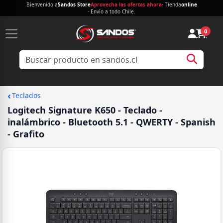
Bienvenido a
Sandos Store
Aprovecha las ofertas ahora
· Tienda
online
· Envío a todo Chile.
0
‹
Teclados
Logitech Signature K650 - Teclado -
inalámbrico - Bluetooth 5.1 - QWERTY - Spanish
- Grafito