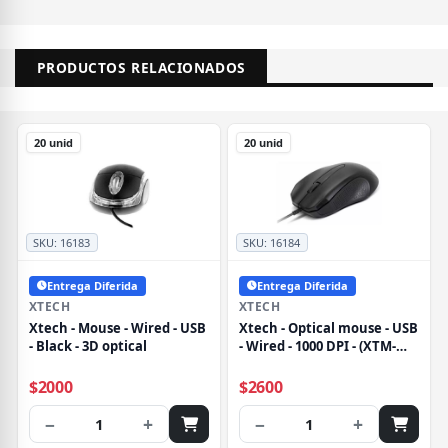
PRODUCTOS RELACIONADOS
20 unid
20 unid
SKU:
16183
SKU:
16184
Entrega Diferida
Entrega Diferida
XTECH
XTECH
Xtech - Mouse - Wired - USB
Xtech - Optical mouse - USB
- Black - 3D optical
- Wired - 1000 DPI - (XTM-
165)
$2000
$2600
−
+
−
+
1
1