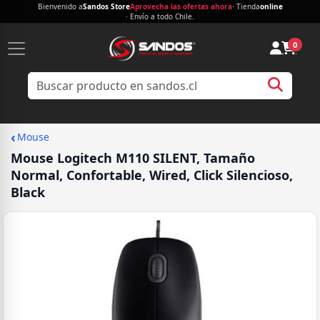
Bienvenido a
Sandos Store
Aprovecha las ofertas ahora
· Tienda
online
· Envío a todo Chile.
0
‹
Mouse
Mouse Logitech M110 SILENT, Tamaño
Normal, Confortable, Wired, Click Silencioso,
Black