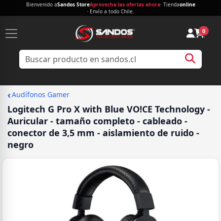
Bienvenido a
Sandos Store
Aprovecha las ofertas ahora
· Tienda
online
· Envío a todo Chile.
0
‹
Audífonos Gamer
Logitech G Pro X with Blue VO!CE Technology -
Auricular - tamaño completo - cableado -
conector de 3,5 mm - aislamiento de ruido -
negro