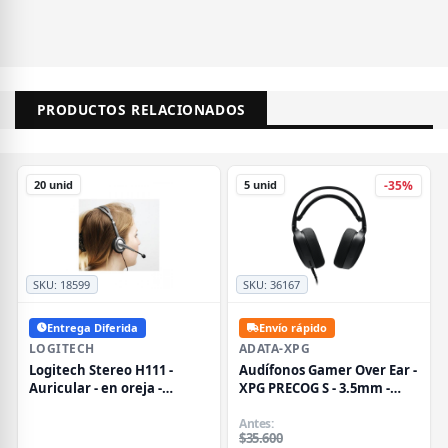
PRODUCTOS RELACIONADOS
20 unid
5 unid
-35%
SKU:
18599
SKU:
36167
Entrega Diferida
Envío rápido
LOGITECH
ADATA-XPG
Logitech Stereo H111 -
Audífonos Gamer Over Ear -
Auricular - en oreja -
XPG PRECOG S - 3.5mm -
cableado
Negro
Antes:
$35.600