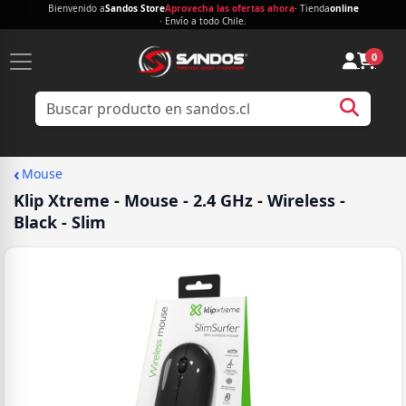
Bienvenido a
Sandos Store
Aprovecha las ofertas ahora
· Tienda
online
· Envío a todo Chile.
0
‹
Mouse
Klip Xtreme - Mouse - 2.4 GHz - Wireless -
Black - Slim