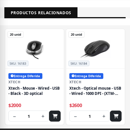
PRODUCTOS RELACIONADOS
20 unid
20 unid
SKU:
16183
SKU:
16184
Entrega Diferida
Entrega Diferida
XTECH
XTECH
Xtech - Mouse - Wired - USB
Xtech - Optical mouse - USB
- Black - 3D optical
- Wired - 1000 DPI - (XTM-
165)
$2000
$2600
−
+
−
+
1
1