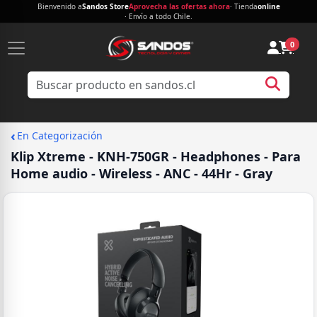
Bienvenido a
Sandos Store
Aprovecha las ofertas ahora
· Tienda
online
· Envío a todo Chile.
0
‹
En Categorización
Klip Xtreme - KNH-750GR - Headphones - Para
Home audio - Wireless - ANC - 44Hr - Gray