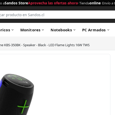
Sandos Store
Aprovecha las ofertas ahora
online
o a
· Tienda
· Envío a 
éricos
Monitores
Notebooks
PC Armados
me KBS-350BK - Speaker - Black - LED Flame Lights 16W TWS