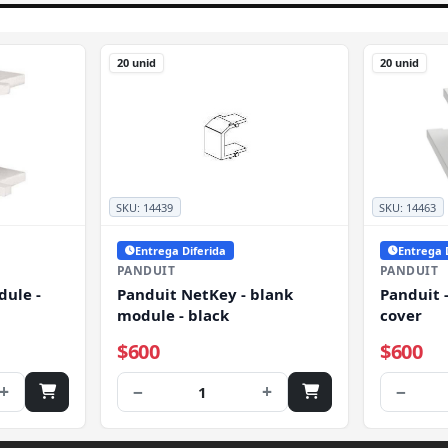
20 unid
20 unid
SKU:
14439
SKU:
14463
Entrega Diferida
Entrega 
PANDUIT
PANDUIT
dule -
Panduit NetKey - blank
Panduit 
module - black
cover
$600
$600
+
−
+
−
1