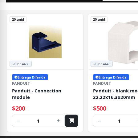
20 unid
20 unid
SKU:
14460
SKU:
14443
Entrega Diferida
Entrega Diferida
PANDUIT
PANDUIT
Panduit - Connection
Panduit - blank mo
module
22.22x16.3x20mm
$200
$500
−
+
−
1
1