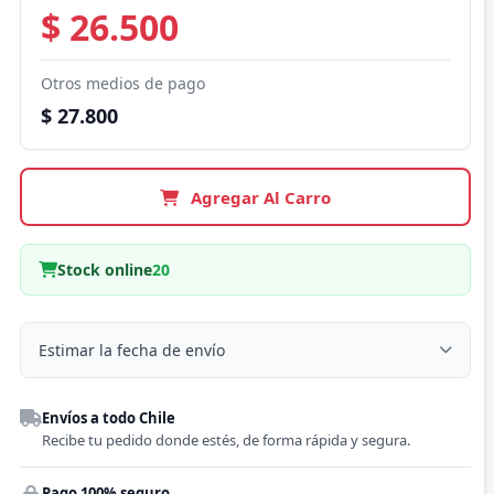
$ 26.500
Otros medios de pago
$ 27.800
Agregar Al Carro
Stock online
20
Estimar la fecha de envío
Despacho a domicilio
Envíos a todo Chile
Región
Recibe tu pedido donde estés, de forma rápida y segura.
Pago 100% seguro