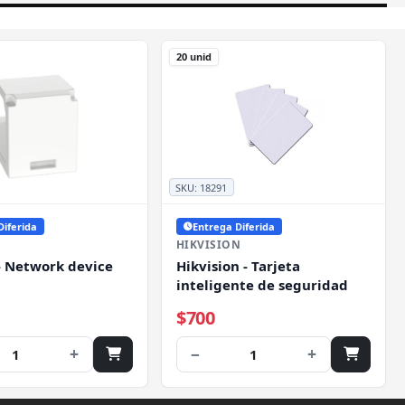
20 unid
SKU:
18291
Diferida
Entrega Diferida
HIKVISION
- Network device
Hikvision - Tarjeta
inteligente de seguridad
$700
+
−
+
1
1