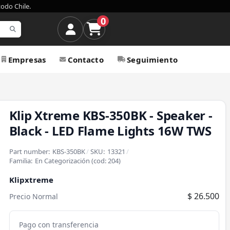
todo Chile.
0
Empresas
Contacto
Seguimiento
Klip Xtreme KBS-350BK - Speaker -
Black - LED Flame Lights 16W TWS
Part number:
KBS-350BK
/
SKU:
13321
/
Familia:
En Categorización
(cod:
204
)
Klipxtreme
$ 26.500
Precio Normal
Pago con transferencia