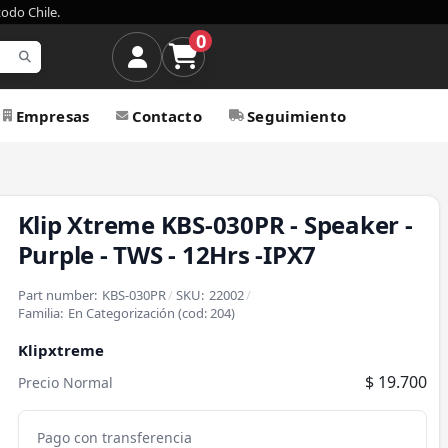
todo Chile.
0
Empresas
Contacto
Seguimiento
Klip Xtreme KBS-030PR - Speaker -
Purple - TWS - 12Hrs -IPX7
Part number:
KBS-030PR
/
SKU:
22002
/
Familia:
En Categorización
(cod:
204
)
Klipxtreme
$ 19.700
Precio Normal
Pago con transferencia