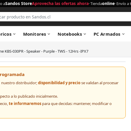
Sandos Store
Aprovecha las ofertas ahora
online
o a
· Tienda
· Envío a 
éricos
Monitores
Notebooks
PC Armados
me KBS-030PR - Speaker - Purple - TWS - 12Hrs -IPX7
 programada
nuestro distribuidor;
disponibilidad y precio
se validan al procesar
pecto a lo publicado inicialmente.
recio,
te informaremos
para que decidas: mantener, modificar o