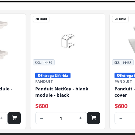
20 unid
20 unid
SKU:
14439
SKU:
14463
Entrega Diferida
Entrega 
PANDUIT
PANDUIT
dule -
Panduit NetKey - blank
Panduit 
module - black
cover
$600
$600
+
−
+
−
1