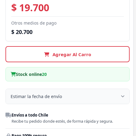
$ 19.700
Otros medios de pago
$ 20.700
Agregar Al Carro
Stock online
20
Estimar la fecha de envío
Despacho a domicilio
Envíos a todo Chile
Región
Recibe tu pedido donde estés, de forma rápida y segura.
Pago 100% seguro