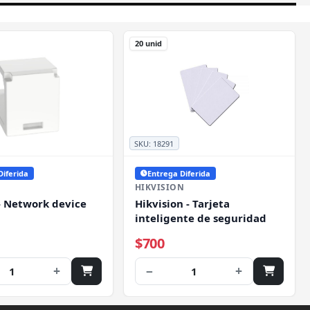
20 unid
SKU:
18291
Diferida
Entrega Diferida
HIKVISION
- Network device
Hikvision - Tarjeta
inteligente de seguridad
$700
+
−
+
1
1