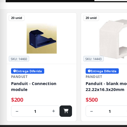
20 unid
20 unid
SKU:
14460
SKU:
14443
Entrega Diferida
Entrega Diferida
PANDUIT
PANDUIT
Panduit - Connection
Panduit - blank mo
module
22.22x16.3x20mm
$200
$500
−
+
−
1
1