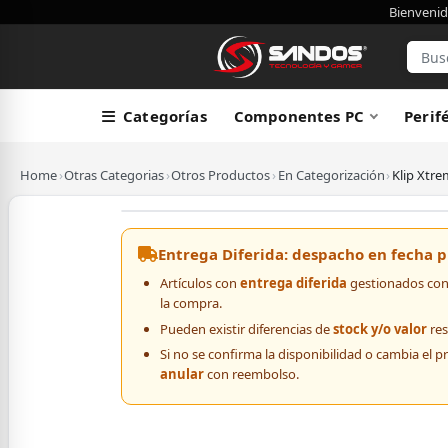
Bienvenid
Categorías
Componentes PC
Perif
Home
›
Otras Categorias
›
Otros Productos
›
En Categorización
›
Klip Xtre
Entrega Diferida: despacho en fecha
Artículos con
entrega diferida
gestionados con 
la compra.
Pueden existir diferencias de
stock y/o valor
res
Si no se confirma la disponibilidad o cambia el p
anular
con reembolso.