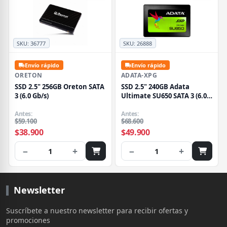
SKU:
36777
SKU:
26888
Envío rápido
Envío rápido
ORETON
ADATA-XPG
SSD 2.5" 256GB Oreton SATA
SSD 2.5" 240GB Adata
3 (6.0 Gb/s)
Ultimate SU650 SATA 3 (6.0
Gb/s)
Antes:
Antes:
$59.100
$68.600
$38.900
$49.900
−
+
−
+
1
1
Newsletter
Suscríbete a nuestro newsletter para recibir ofertas y
promociones