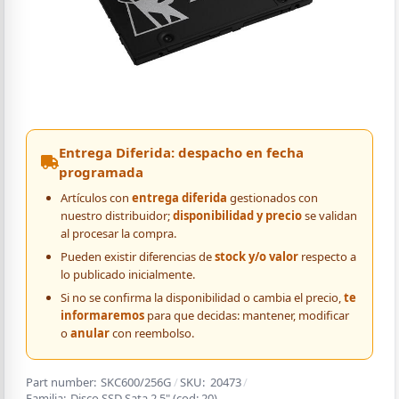
Entrega Diferida: despacho en fecha
programada
Artículos con
entrega diferida
gestionados con
nuestro distribuidor;
disponibilidad y precio
se validan
al procesar la compra.
Pueden existir diferencias de
stock y/o valor
respecto a
lo publicado inicialmente.
Si no se confirma la disponibilidad o cambia el precio,
te
informaremos
para que decidas: mantener, modificar
o
anular
con reembolso.
Part number:
SKC600/256G
/
SKU:
20473
/
Familia:
Disco SSD Sata 2.5"
(cod:
20
)