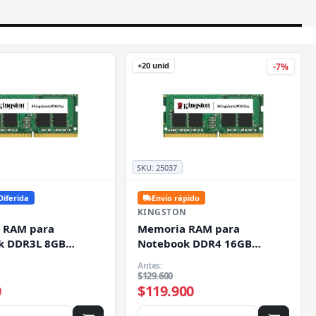
+20 unid
-7%
SKU:
25037
Diferida
Envío rápido
N
KINGSTON
 RAM para
Memoria RAM para
k DDR3L 8GB
Notebook DDR4 16GB
Kingston, CL11,
3200MHz Kingston, CL22,
Antes:
 1.35V
SO-DIMM, 1.2V
$129.600
0
$119.900