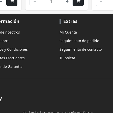
+
−
+
−
1
ormación
Extras
 de nosotros
Mi Cuenta
tenos
Seguimiento de pedido
os y Condiciones
Seguimiento de contacto
tas Frecuentes
Tu boleta
as de Garantía
Sandos Store protege toda tu información con