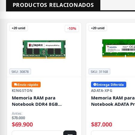
PRODUCTOS RELACIONADOS
+20 unid
+20 unid
-10%
SKU:
30878
SKU:
31168
Envío rápido
Entrega Diferida
KINGSTON
ADATA-XPG
Memoria RAM para
Memoria RAM para
Notebook DDR4 8GB
Notebook ADATA P
3200MHz Kingston, CL22,
DDR4 3200 MHz SO
Antes:
SO-DIMM, Non-ECC, 1.2V
8GB (Modelo
$78.000
AD4S32008G22-SGN
$69.900
$87.000