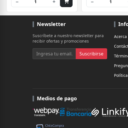
−
+
−
1
1
Newsletter
Inf
Suscríbete a nuestro newsletter para
Acerca
recibir ofertas y promociones
Contác
Suscribirse
Términ
Pregun
Polític
Medios de pago