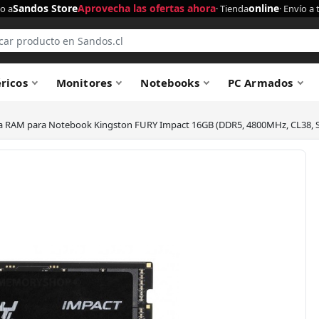
Sandos Store
Aprovecha las ofertas ahora
online
o a
· Tienda
· Envío a 
éricos
Monitores
Notebooks
PC Armados
 RAM para Notebook Kingston FURY Impact 16GB (DDR5, 4800MHz, CL38,