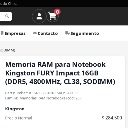
todo Chile.
0
Empresas
Contacto
Seguimiento
 SODIMM)
Memoria RAM para Notebook
Kingston FURY Impact 16GB
(DDR5, 4800MHz, CL38, SODIMM)
Part number:
KF548S38IB-16
/
SKU:
20803
/
Familia:
Memorias RAM Notebooks
(cod:
25
)
Kingston
$ 284.500
Precio Normal