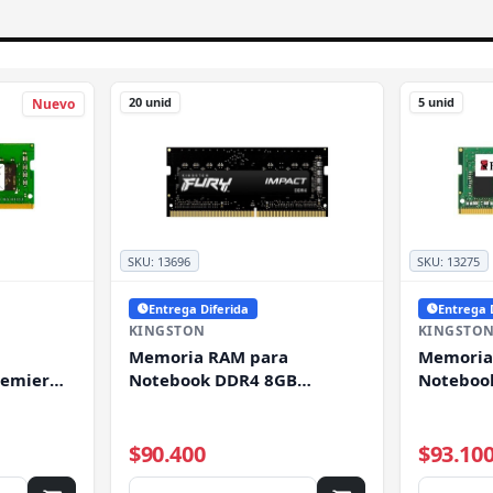
20 unid
5 unid
Nuevo
SKU:
13696
SKU:
13275
Entrega Diferida
Entrega 
KINGSTON
KINGSTO
Memoria RAM para
Memoria
remier
Notebook DDR4 8GB
Noteboo
-DIMM
3200MHz Kingston Fury
1600MHz 
Impact, CL20, SO-DIMM,
SO-DIMM,
)
Non-ECC, 1.2V
$90.400
$93.10