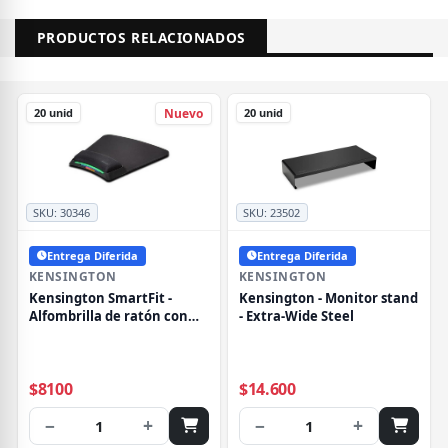
PRODUCTOS RELACIONADOS
20 unid
20 unid
Nuevo
SKU:
30346
SKU:
23502
Entrega Diferida
Entrega Diferida
KENSINGTON
KENSINGTON
Kensington SmartFit -
Kensington - Monitor stand
Alfombrilla de ratón con
- Extra-Wide Steel
apoyamuñecas - negro
$8100
$14.600
−
+
−
+
1
1