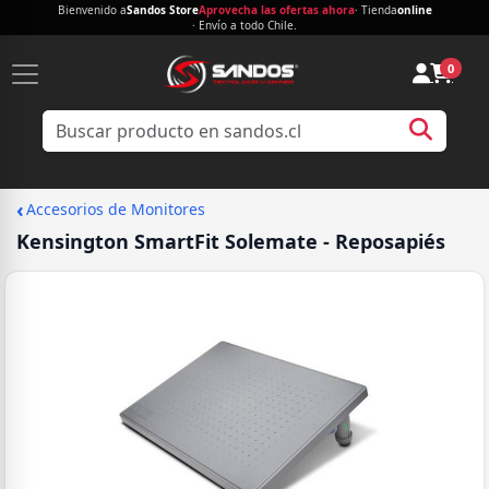
Bienvenido a
Sandos Store
Aprovecha las ofertas ahora
· Tienda
online
· Envío a todo Chile.
0
‹
Accesorios de Monitores
Kensington SmartFit Solemate - Reposapiés