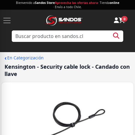
Bienvenido a
Sandos Store
Aprovecha las ofertas ahora
· Tienda
online
· Envío a todo Chile.
0
‹
En Categorización
Kensington - Security cable lock - Candado con
llave