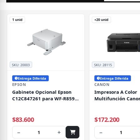
1 unid
+20 unid
SKU:
20003
SKU:
28115
Entrega Diferida
Entrega Diferida
EPSON
CANON
Gabinete Opcional Epson
Impresora A Color
C12C847261 para WF-R8590,
Multifunción Cano
Color Blanco
G3110 Con Wifi 23
$83.600
$172.200
−
+
−
1
1