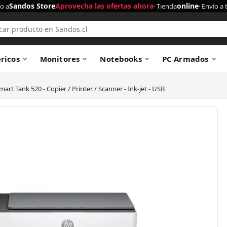
Sandos Store
Aprovecha las ofertas ahora
online
o a
· Tienda
· Envío a 
éricos
Monitores
Notebooks
PC Armados
art Tank 520 - Copier / Printer / Scanner - Ink-jet - USB