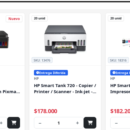
20 unid
20 unid
Nuevo
SKU:
13476
SKU:
18316
Entrega Diferida
Entrega 
HP
HP
HP Smart Tank 720 - Copier /
HP Smart
n Pixma
Printer / Scanner - Ink-jet -
Impresor
15c005
Color
color - c
Legal (2
(original
$178.000
$182.2
(materia
(copiand
+
−
+
−
1
(impresió