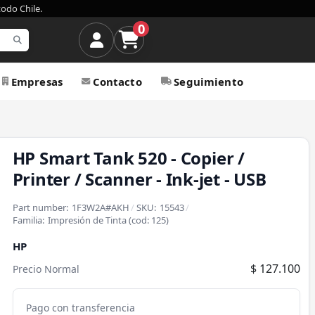
todo Chile.
0
Empresas
Contacto
Seguimiento
HP Smart Tank 520 - Copier /
Printer / Scanner - Ink-jet - USB
Part number:
1F3W2A#AKH
/
SKU:
15543
/
Familia:
Impresión de Tinta
(cod:
125
)
HP
$ 127.100
Precio Normal
Pago con transferencia