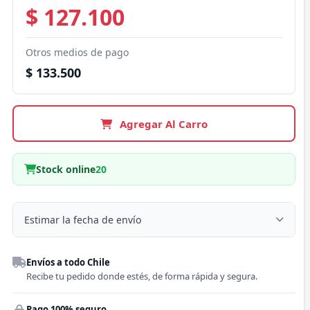
$ 127.100
Otros medios de pago
$ 133.500
Agregar Al Carro
Stock online
20
Estimar la fecha de envío
Despacho a domicilio
Envíos a todo Chile
Región
Recibe tu pedido donde estés, de forma rápida y segura.
Pago 100% seguro