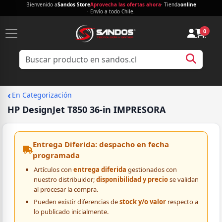
Bienvenido a
Sandos Store
Aprovecha las ofertas ahora
· Tienda
online
· Envío a todo Chile.
0
‹
En Categorización
HP DesignJet T850 36-in IMPRESORA
Entrega Diferida: despacho en fecha
programada
Artículos con
entrega diferida
gestionados con
nuestro distribuidor;
disponibilidad y precio
se validan
al procesar la compra.
Pueden existir diferencias de
stock y/o valor
respecto a
lo publicado inicialmente.