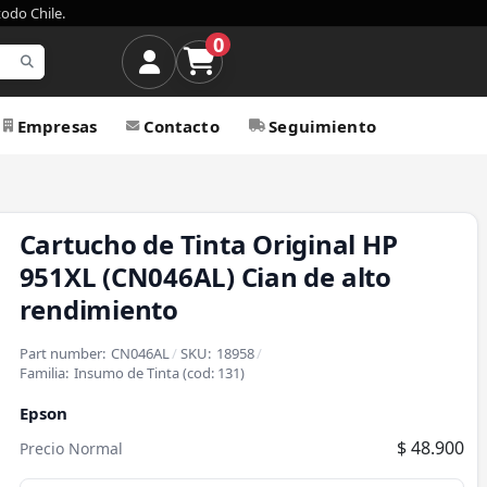
todo Chile.
0
Empresas
Contacto
Seguimiento
Cartucho de Tinta Original HP
951XL (CN046AL) Cian de alto
rendimiento
Part number:
CN046AL
/
SKU:
18958
/
Familia:
Insumo de Tinta
(cod:
131
)
Epson
$ 48.900
Precio Normal