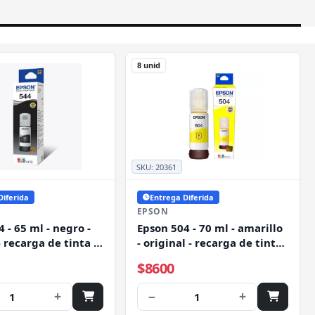
8 unid
SKU:
20361
Diferida
Entrega Diferida
EPSON
 - 65 ml - negro -
Epson 504 - 70 ml - amarillo
- recarga de tinta -
- original - recarga de tinta -
Tank L1110, L1210,
para EcoTank L4150, L4260,
$8600
150, L3210, L3250,
L6161, L6171, L6191, L6270
5290
+
−
+
1
1