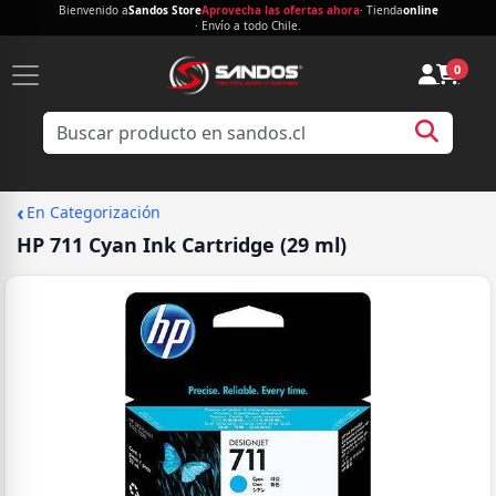
Bienvenido a
Sandos Store
Aprovecha las ofertas ahora
· Tienda
online
· Envío a todo Chile.
0
‹
En Categorización
HP 711 Cyan Ink Cartridge (29 ml)