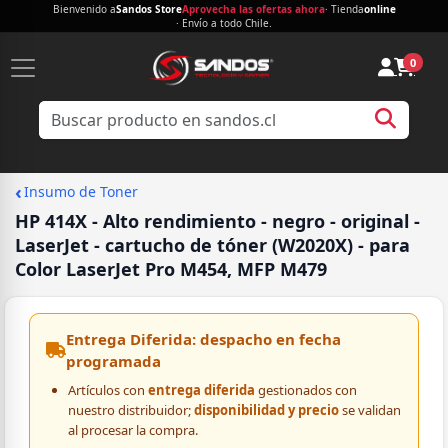
Bienvenido a
Sandos Store
Aprovecha las ofertas ahora
· Tienda
online
· Envío a todo Chile.
0
‹
Insumo de Toner
HP 414X - Alto rendimiento - negro - original -
LaserJet - cartucho de tóner (W2020X) - para
Color LaserJet Pro M454, MFP M479
Entrega Diferida: despacho en fecha
programada
Artículos con
entrega diferida
gestionados con
nuestro distribuidor;
disponibilidad y precio
se validan
al procesar la compra.