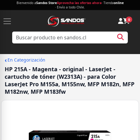
Bienvenido a
Sandos Store
Aprovecha las ofertas ahora
· Tienda
online
· Envío a todo Chile.
0
‹
En Categorización
HP 215A - Magenta - original - LaserJet -
cartucho de tóner (W2313A) - para Color
LaserJet Pro M155a, M155nw, MFP M182n, MFP
M182nw, MFP M183fw