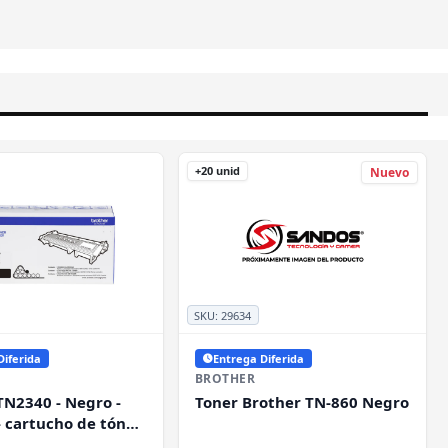
+20 unid
Nuevo
SKU:
29634
Diferida
Entrega Diferida
BROTHER
TN2340 - Negro -
Toner Brother TN-860 Negro
- cartucho de tóner
rother DCP-