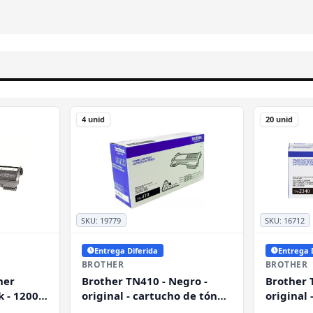
4 unid
20 unid
SKU:
19779
SKU:
16712
Entrega Diferida
Entrega 
BROTHER
BROTHER
ner
Brother TN410 - Negro -
Brother 
k - 1200
original - cartucho de tóner
original 
- para Brother DCP-7055, HL-
- para B