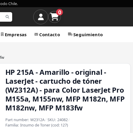
todo Chile.
0
Empresas
Contacto
Seguimiento
3fw
HP 215A - Amarillo - original -
LaserJet - cartucho de tóner
(W2312A) - para Color LaserJet Pro
M155a, M155nw, MFP M182n, MFP
M182nw, MFP M183fw
Part number:
W2312A
/
SKU:
24082
/
Familia:
Insumo de Toner
(cod:
127
)