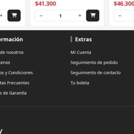
$41.300
$46.30
2130
L2520DW
L2360DW
+
−
+
−
1
MFC-L27
L2740D
ormación
Extras
 de nosotros
Mi Cuenta
tenos
Seguimiento de pedido
os y Condiciones
Seguimiento de contacto
tas Frecuentes
Tu boleta
as de Garantía