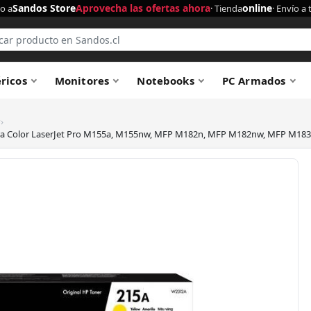
Sandos Store
Aprovecha las ofertas ahora
online
o a
· Tienda
· Envío a 
éricos
Monitores
Notebooks
PC Armados
›
 - para Color LaserJet Pro M155a, M155nw, MFP M182n, MFP M182nw, MFP M18