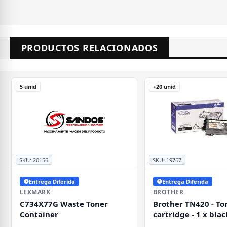
PRODUCTOS RELACIONADOS
5 unid
+20 unid
SKU:
20156
SKU:
19767
Entrega Diferida
Entrega Diferida
LEXMARK
BROTHER
C734X77G Waste Toner
Brother TN420 - To
Container
cartridge - 1 x blac
pages