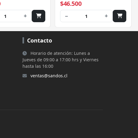
0
$46.500
, DCP-L2540DW, HL-
, MFC-L2700DW,
+
−
+
1
1
20DW, MFC-
W
Contacto
Horario de atención: Lunes a
Jueves de 09:00 a 17:00 hrs y Viernes
hasta las 16:00
ventas@sandos.cl