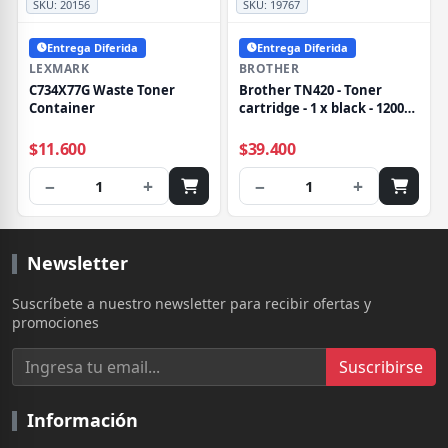
SKU:
20156
SKU:
19767
Entrega Diferida
Entrega Diferida
LEXMARK
BROTHER
C734X77G Waste Toner
Brother TN420 - Toner
Container
cartridge - 1 x black - 1200
pages
$11.600
$39.400
−
+
−
+
1
1
Newsletter
Suscríbete a nuestro newsletter para recibir ofertas y
promociones
Suscribirse
Información