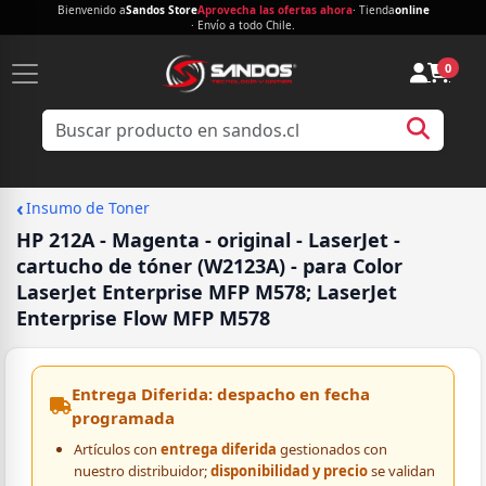
Bienvenido a
Sandos Store
Aprovecha las ofertas ahora
· Tienda
online
· Envío a todo Chile.
0
‹
Insumo de Toner
HP 212A - Magenta - original - LaserJet -
cartucho de tóner (W2123A) - para Color
LaserJet Enterprise MFP M578; LaserJet
Enterprise Flow MFP M578
Entrega Diferida: despacho en fecha
programada
Artículos con
entrega diferida
gestionados con
nuestro distribuidor;
disponibilidad y precio
se validan