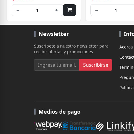
−
+
−
1
1
Newsletter
Inf
Suscríbete a nuestro newsletter para
Acerca
recibir ofertas y promociones
Contác
Suscribirse
Términ
Pregun
Polític
Medios de pago