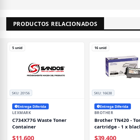
PRODUCTOS RELACIONADOS
5 unid
16 unid
SKU:
20156
SKU:
16638
Entrega Diferida
Entrega Diferida
LEXMARK
BROTHER
C734X77G Waste Toner
Brother TN420 - To
Container
cartridge - 1 x blac
pages
$11.600
$39.400