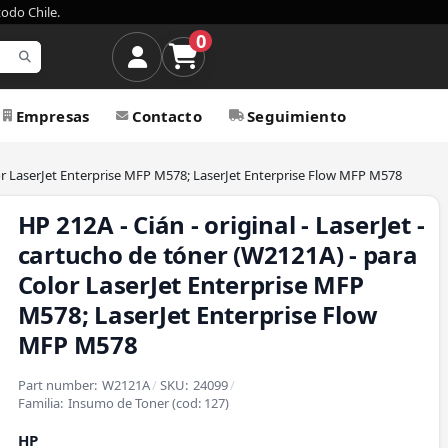
todo Chile.
0
Empresas
Contacto
Seguimiento
olor LaserJet Enterprise MFP M578; LaserJet Enterprise Flow MFP M578
HP 212A - Cián - original - LaserJet -
cartucho de tóner (W2121A) - para
Color LaserJet Enterprise MFP
M578; LaserJet Enterprise Flow
MFP M578
Part number:
W2121A
/
SKU:
24099
/
Familia:
Insumo de Toner
(cod:
127
)
HP