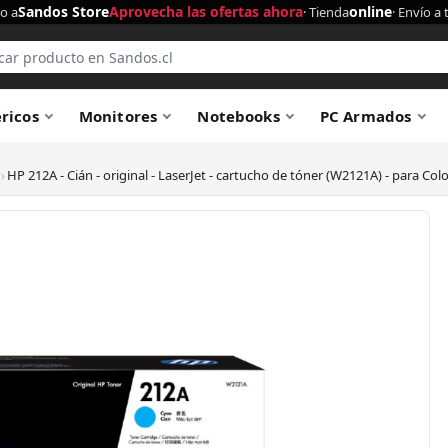
Sandos Store
Aprovecha las ofertas ahora
online
o a
· Tienda
· Envío a 
éricos
Monitores
Notebooks
PC Armados
›
HP 212A - Cián - original - LaserJet - cartucho de tóner (W2121A) - para C