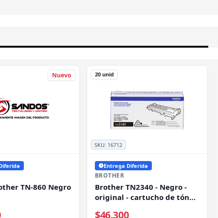
20 unid
Nuevo
SKU:
16712
Diferida
Entrega Diferida
BROTHER
other TN-860 Negro
Brother TN2340 - Negro -
original - cartucho de tóner
- para Brother DCP-
0
$46.300
L2520DW, DCP-L2540DW, HL-