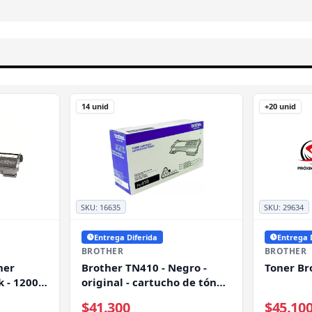
14 unid
+20 unid
SKU:
16635
SKU:
29634
Entrega Diferida
Entrega 
BROTHER
BROTHER
ner
Brother TN410 - Negro -
Toner Br
k - 1200
original - cartucho de tóner
- para Brother DCP-7055, HL-
$41.300
$45.10
2130