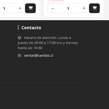
L2360DW, MFC-L2700DW,
+
−
+
1
1
MFC-L2720DW, MFC-
L2740DW
Contacto
Horario de atención: Lunes a
Jueves de 09:00 a 17:00 hrs y Viernes
hasta las 16:00
ventas@sandos.cl