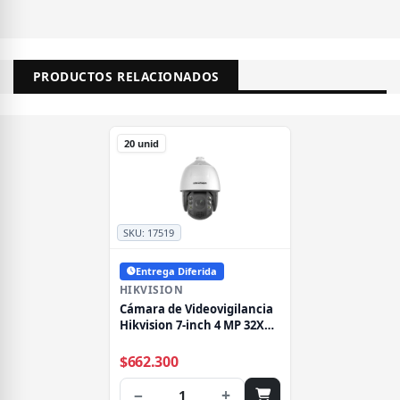
PRODUCTOS RELACIONADOS
20 unid
SKU:
17519
Entrega Diferida
HIKVISION
Cámara de Videovigilancia
Hikvision 7-inch 4 MP 32X
Powered by DarkFighter IR
Network Speed Dome
$662.300
−
+
1