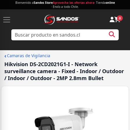
Bienvenido a
Sandos Store
Aprovecha las ofertas ahora
· Tienda
online
· Envío a todo Chile.
0
‹
Camaras de Vigilancia
Hikvision DS-2CD2021G1-I - Network
surveillance camera - Fixed - Indoor / Outdoor
/ Indoor / Outdoor - 2MP 2.8mm Bullet