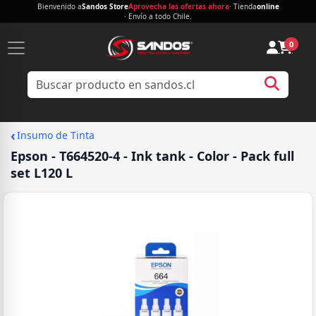
Bienvenido a
Sandos Store
Aprovecha las ofertas ahora
· Tienda
online
· Envío a todo Chile.
0
‹
Insumo de Tinta
Epson - T664520-4 - Ink tank - Color - Pack full
set L120 L