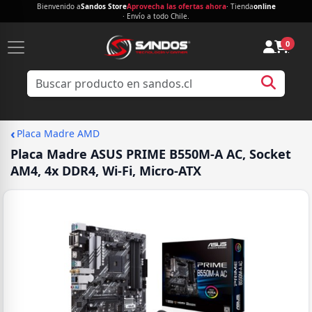
Bienvenido a
Sandos Store
Aprovecha las ofertas ahora
· Tienda
online
· Envío a todo Chile.
0
‹
Placa Madre AMD
Placa Madre ASUS PRIME B550M-A AC, Socket
AM4, 4x DDR4, Wi-Fi, Micro-ATX