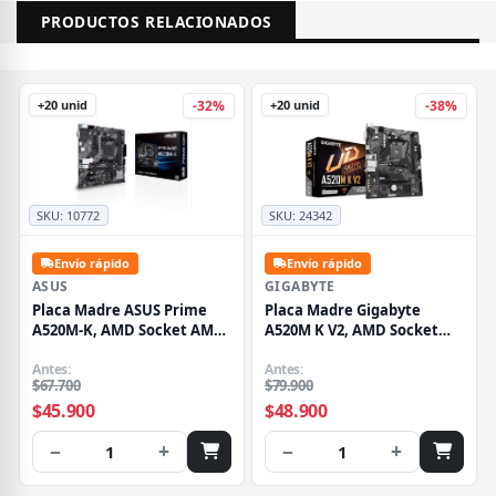
PRODUCTOS RELACIONADOS
+20 unid
+20 unid
-32%
-38%
SKU:
10772
SKU:
24342
Envío rápido
Envío rápido
ASUS
GIGABYTE
Placa Madre ASUS Prime
Placa Madre Gigabyte
A520M-K, AMD Socket AM4,
A520M K V2, AMD Socket
2xDIMM DDR4, VGA, HDMI,
AM4, 2xDDR4 DIMM, VGA,
M.2, 4xSATA, Micro-ATX
Antes:
HDMI, 1xM.2, 4xSATA,
Antes:
$67.700
$79.900
Micro-ATX
$45.900
$48.900
−
+
−
+
1
1