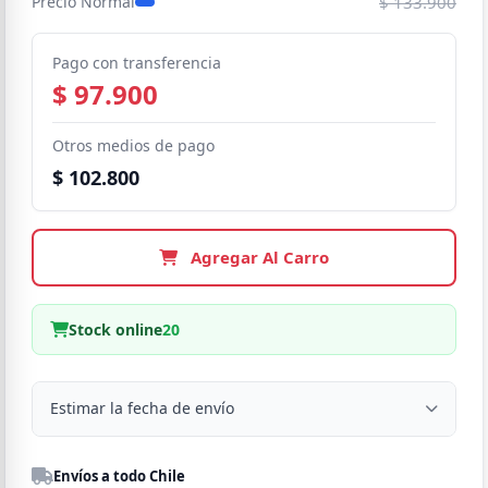
$ 133.900
Precio Normal
Pago con transferencia
$ 97.900
Otros medios de pago
$ 102.800
Agregar Al Carro
Stock online
20
Estimar la fecha de envío
Despacho a domicilio
Envíos a todo Chile
Región