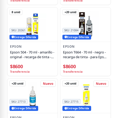
Transferencia
Transferencia
8
unid
+20
unid
SKU:
20361
SKU:
21084
Entrega Diferida
Entrega Diferida
EPSON
EPSON
Epson 504 - 70 ml - amarillo -
Epson T664 - 70 ml - negro -
original - recarga de tinta -
recarga de tinta - para Epson
para EcoTank L4150, L4260,
L110, L200, L310, L380, L395,
$8600
$8600
L6161, L6171, L6191, L6270
L495, L575, L606, L655, L656,
L1300, L1455
Transferencia
Transferencia
+20
unid
+20
unid
Nuevo
Nuevo
SKU:
27713
SKU:
27715
Entrega Diferida
Entrega Diferida
EPSON
EPSON