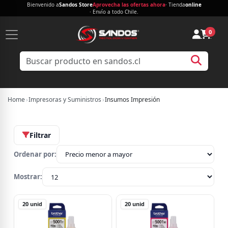
Bienvenido a
Sandos Store
Aprovecha las ofertas ahora
· Tienda
online
· Envío a todo Chile.
0
Home
›
Impresoras y Suministros
›
Insumos Impresión
Filtrar
Ordenar por:
Mostrar:
20
unid
20
unid