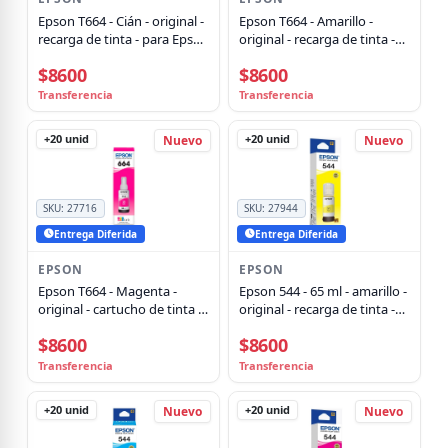
Epson T664 - Cián - original -
Epson T664 - Amarillo -
recarga de tinta - para Epson
original - recarga de tinta -
L380, L386, L395, L495;
para Epson L380, L386, L395,
$8600
$8600
EcoTank ET-2600, 2650,
L495; EcoTank ET-2600, 2650,
L1455, L396, L606, L656
L1455, L396, L606, L656
Transferencia
Transferencia
+20
unid
+20
unid
Nuevo
Nuevo
SKU:
27716
SKU:
27944
Entrega Diferida
Entrega Diferida
EPSON
EPSON
Epson T664 - Magenta -
Epson 544 - 65 ml - amarillo -
original - cartucho de tinta -
original - recarga de tinta -
para Epson L380, L386, L395,
para EcoTank L1110, L1210,
$8600
$8600
L495; EcoTank ET-2600, 2650,
L3110, L3150, L3210, L3250,
L1455, L396, L606, L656
L3260, L5290
Transferencia
Transferencia
+20
unid
+20
unid
Nuevo
Nuevo