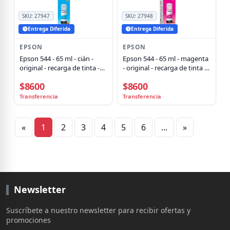
SKU:
27947
SKU:
27948
Entrega Diferida
Entrega Diferida
EPSON
EPSON
Epson 544 - 65 ml - cián -
Epson 544 - 65 ml - magenta
original - recarga de tinta -
- original - recarga de tinta -
para EcoTank L1110, L1210,
para EcoTank L1110, L1210,
$8600
$8600
L3110, L3150, L3210, L3250,
L3110, L3150, L3210, L3250,
L3260, L5290
L3260, L5290
Transferencia
Transferencia
«
1
2
3
4
5
6
...
»
Newsletter
Suscríbete a nuestro newsletter para recibir ofertas y
promociones