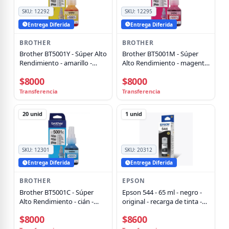
SKU:
12292
SKU:
12295
Entrega Diferida
Entrega Diferida
BROTHER
BROTHER
Brother BT5001Y - Súper Alto
Brother BT5001M - Súper
Rendimiento - amarillo -
Alto Rendimiento - magenta
original - recarga de tinta -
- original - recarga de tinta -
$8000
$8000
para Brother DCP-T300, DCP-
para Brother DCP-T300, DCP-
T820DW, MFC-T800W
T820DW, MFC-T800W
Transferencia
Transferencia
20
unid
1
unid
SKU:
12301
SKU:
20312
Entrega Diferida
Entrega Diferida
BROTHER
EPSON
Brother BT5001C - Súper
Epson 544 - 65 ml - negro -
Alto Rendimiento - cián -
original - recarga de tinta -
original - recarga de tinta -
para EcoTank L1110, L1210,
$8000
$8600
para Brother DCP-T300, DCP-
L3110, L3150, L3210, L3250,
T820DW, MFC-T800W
L3260, L5290