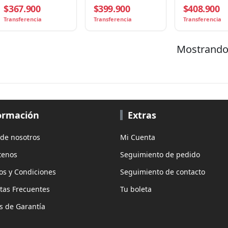
$367.900
$399.900
$408.900
Wi-Fi
Duplex
Alimentador A
Transferencia
Transferencia
Transferencia
Mostrando 
ormación
Extras
 de nosotros
Mi Cuenta
tenos
Seguimiento de pedido
os y Condiciones
Seguimiento de contacto
tas Frecuentes
Tu boleta
as de Garantía