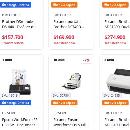
Entrega Diferida
Envío rápido
Envío rápido
BROTHER
BROTHER
BROTHER
Brother DSmobile
Escáner portátil
Escáner Broth
DS-640 - Escáner de
Brother DS740D
ADS1300, Dual
alimentación en hoja
600x600ppp, 16ppm,
40/80ipm, USB 
$157.700
$169.900
$274.900
- 215.9 x 1828.8 mm -
USB
Alimentador A
600 ppp x 600 ppp -
Transferencia
Transferencia
Transferencia
USB 3.0
1
unid
10
unid
5
unid
-7%
SKU:
13019
SKU:
32750
SKU:
24255
Entrega Diferida
Envío rápido
Envío rápido
EPSON
EPSON
BROTHER
Epson WorkForce ES-
Escaner Epson
Escáner Broth
C380W - Document
Workforce Ds-530ii
ADS3100, Dual
scanner - USB 2.0 /
B11b261202 Adf
40/80ipm, USB 