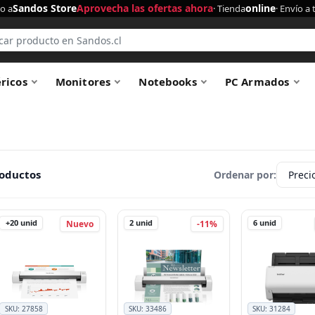
Sandos Store
Aprovecha las ofertas ahora
online
o a
· Tienda
· Envío a 
éricos
Monitores
Notebooks
PC Armados
roductos
Ordenar por:
+20
unid
2
unid
6
unid
Nuevo
-11%
SKU:
27858
SKU:
33486
SKU:
31284