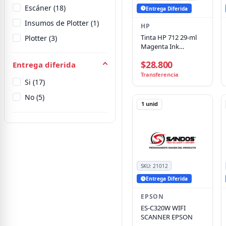
Escáner (18)
Entrega Diferida
Insumos de Plotter (1)
HP
Tinta HP 712 29-ml
Plotter (3)
Magenta Ink
Cartridge
$28.800
Entrega diferida
Transferencia
Si (17)
No (5)
1
unid
SKU:
21012
Entrega Diferida
EPSON
ES-C320W WIFI
SCANNER EPSON