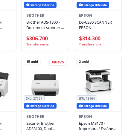
Entrega Diferida
Entrega Diferida
BROTHER
EPSON
er
Brother ADS-1300 -
DS-C330 SCANNER
Document scanner -
EPSON
3.0,
USB - 30ppm 60ipm
$306.700
$314.300
DF
Transferencia
Transferencia
15
unid
2
unid
Nuevo
SKU:
27751
SKU:
19164
Entrega Diferida
Entrega Diferida
BROTHER
EPSON
er
Escáner Brother
Epson M3170 -
ADS3100, Dual
Impresora / Escáner
3.0,
40/80ipm, USB 3.0,
/ Copiadora - Chorro