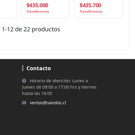
$435.000
$435.700
DF
Alimentador ADF
de tinta -
Monocromo - Wi-Fi /
Transferencia
Transferencia
USB 2.0 - A4 (210 x
297 mm) / A6 (105 x
148 mm) / Folio (216
1-12 de 22 productos
x 330 mm) -
Duplexador
automático
Contacto
Horario de atención: Lunes a
Jueves de 09:00 a 17:00 hrs y Viernes
hasta las 16:00
ventas@sandos.cl