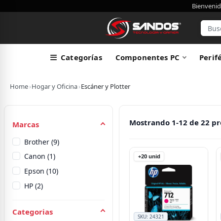
Bienvenid
Categorías
Componentes PC
Perif
Home
›
Hogar y Oficina
›
Escáner y Plotter
Mostrando 1-12 de 22 p
Marcas
Brother (9)
Canon (1)
+20
unid
Epson (10)
HP (2)
Categorias
SKU:
24321