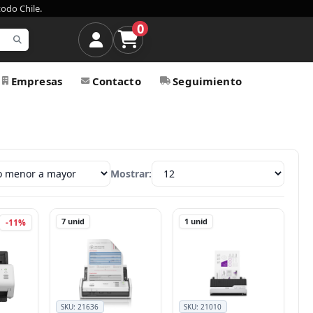
todo Chile.
0
Empresas
Contacto
Seguimiento
Mostrar:
7
unid
1
unid
-11%
SKU:
21636
SKU:
21010