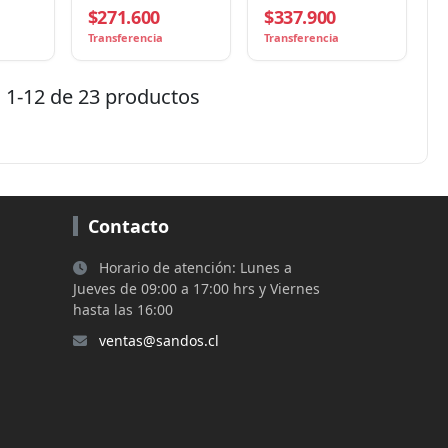
$271.600
$337.900
, 16
GHz), Caché 32MB, 6
16 Hilos, Socket AM5,
deon
Núcleos, 65W
Sin Ventilador
Transferencia
Transferencia
1-12 de 23 productos
Contacto
Horario de atención: Lunes a
Jueves de 09:00 a 17:00 hrs y Viernes
hasta las 16:00
ventas@sandos.cl