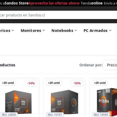
Sandos Store
Aprovecha las ofertas ahora
online
o a
· Tienda
· Envío a 
éricos
Monitores
Notebooks
PC Armados
roductos
Ordenar por:
+20
unid
+20
unid
+20
unid
-14%
-16%
SKU:
23830
SKU:
10747
SKU:
10939