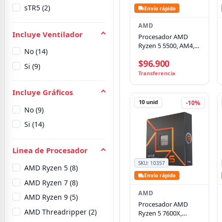
sTR5 (2)
Envío rápido
AMD
Incluye Ventilador
Procesador AMD
Ryzen 5 5500, AM4,
No (14)
3.6GHz (4.2GHz
$96.900
Turbo),
Si (9)
6Core/12Thread
Transferencia
Incluye Gráficos
10
unid
-10%
No (9)
Si (14)
Linea de Procesador
SKU:
10357
AMD Ryzen 5 (8)
Envío rápido
AMD Ryzen 7 (8)
AMD
AMD Ryzen 9 (5)
Procesador AMD
AMD Threadripper (2)
Ryzen 5 7600X,
4.7GHz, 6 Núcleos /