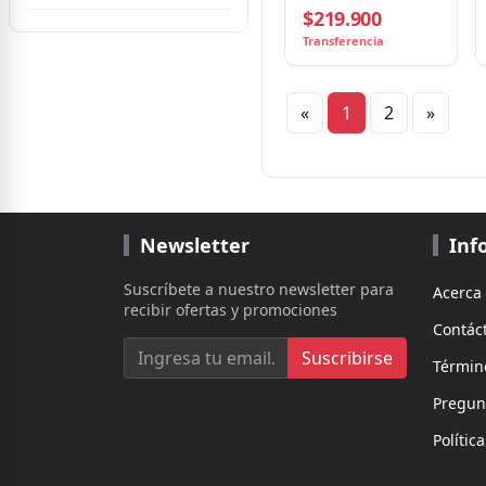
$219.900
12 Hilos, Socket AM5,
Sin Ventilador
Transferencia
«
1
2
»
Newsletter
Inf
Suscríbete a nuestro newsletter para
Acerca
recibir ofertas y promociones
Contác
Suscribirse
Términ
Pregun
Polític