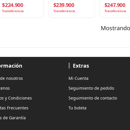
$224.900
$239.900
$247.900
Turbo),
16 hilos, 65W, NPU
AM5, 8 núcleos
6Core/12Hilos,
hilos, AMD Ra
Transferencia
Transferencia
Transferencia
Socket AM5, Gráficos
780M, 65W
Radeon
Mostrando 
ormación
Extras
 de nosotros
Mi Cuenta
tenos
Seguimiento de pedido
os y Condiciones
Seguimiento de contacto
tas Frecuentes
Tu boleta
as de Garantía