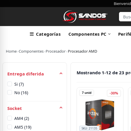
Bienvenid
Categorías
Componentes PC
Perif
Home
›
Componentes
›
Procesador
›
Procesador AMD
Mostrando 1-12 de 23 p
Entrega diferida
Si (7)
No (16)
7
unid
-30%
Socket
AM4 (2)
AM5 (19)
SKU:
21135