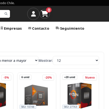
todo Chile.
0
Empresas
Contacto
Seguimiento
Mostrar:
6
unid
+20
unid
-5%
-20%
Nuevo
SKU:
10748
SKU:
27763