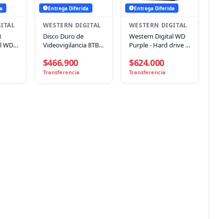
a
Entrega Diferida
Entrega Diferida
ITAL
WESTERN DIGITAL
WESTERN DIGITAL
B
Disco Duro de
Western Digital WD
al WD
Videovigilancia 8TB
Purple - Hard drive -
ATA
WD Purple
Internal hard drive -
$466.900
$624.000
Caché,
Surveillance, 5640
12 TB - 3.5" - 7200
rpm, SATA 3 (6.0
rpm
Transferencia
Transferencia
Gb/s), Cache 256 MB