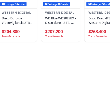
Entrega Diferida
Entrega Diferida
Entrega Diferid
WESTERN DIGITAL
WESTERN DIGITAL
WESTERN DIG
Disco Duro de
WD Blue WD20EZBX -
Disco Duro 4T
Videovigilancia 2TB
Disco duro - 2 TB -
Western Digit
WD Purple,
interno - 3.5" - SATA
Purple, 3.5", S
$204.300
$207.200
$263.400
5400RPM, Caché
6Gb/s - 7200 rpm -
6GB/S, 256MB 
64mb, 3.5"
búfer: 256 MB
5400 RPM
Transferencia
Transferencia
Transferencia