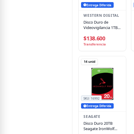
Entrega Diferida
WESTERN DIGITAL
Disco Duro de
Videovigilancia 1TB
WD Purple, 3.5",
$138.600
5400RPM, SATA
6Gb/s, Cache 64MB
Transferencia
14
unid
SKU:
16992
Entrega Diferida
SEAGATE
Disco Duro 20TB
Seagate IronWolf
Pro, 3.5", SATA III,