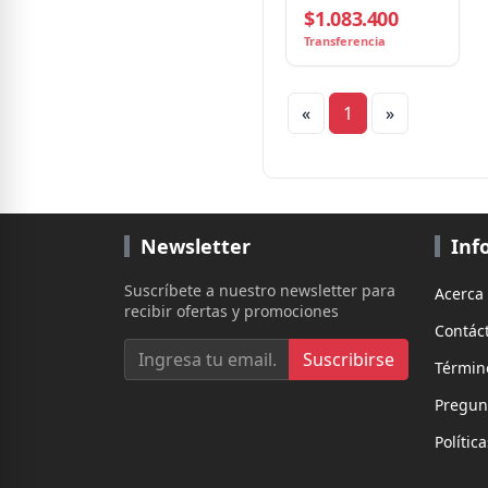
$1.083.400
6Gbit/s, 7200RPM,
256MB Caché
Transferencia
«
1
»
Newsletter
Inf
Suscríbete a nuestro newsletter para
Acerca
recibir ofertas y promociones
Contác
Suscribirse
Términ
Pregun
Polític