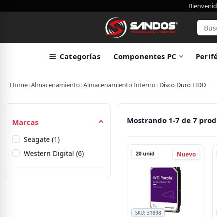
Bienvenid
Categorías
Componentes PC
Perif
Home
›
Almacenamiento
›
Almacenamiento Interno
›
Disco Duro HDD
Mostrando 1-7 de 7 prod
Marcas
Seagate (1)
Western Digital (6)
20
unid
Nuevo
SKU:
31898