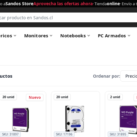
Sandos Store
Aprovecha las ofertas ahora
online
o a
· Tienda
· Envío a 
éricos
Monitores
Notebooks
PC Armados
uctos
Ordenar por:
20
unid
20
unid
2
unid
Nuevo
SKU:
31897
SKU:
17196
SKU:
31895