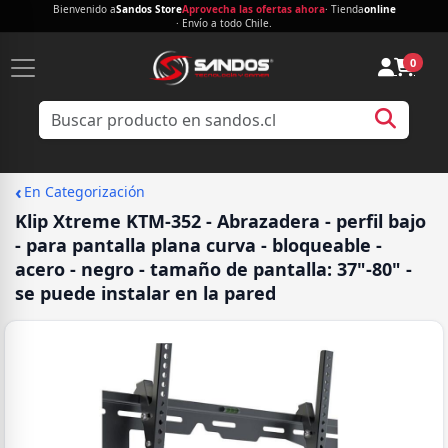
Bienvenido a
Sandos Store
Aprovecha las ofertas ahora
· Tienda
online
· Envío a todo Chile.
0
‹
En Categorización
Klip Xtreme KTM-352 - Abrazadera - perfil bajo
- para pantalla plana curva - bloqueable -
acero - negro - tamaño de pantalla: 37"-80" -
se puede instalar en la pared