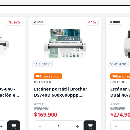
2 unid
6 unid
Nuevo
-11%
SKU:
33486
SKU:
31284
Envío rápido
Envío rá
BROTHER
BROTHER
S-640 -
Escáner portátil Brother
Escáner 
ación en
DS740D 600x600ppp,
Dual 40/
.8 mm -
16ppm, USB
Aliment
Antes:
Antes:
 USB 3.0
$192.400
$310.900
$169.900
$274.9
+
−
+
−
1