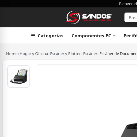
Bienvenid
Categorías
Componentes PC
Perif
Home
›
Hogar y Oficina
›
Escáner y Plotter
›
Escáner
›
Escáner de Document