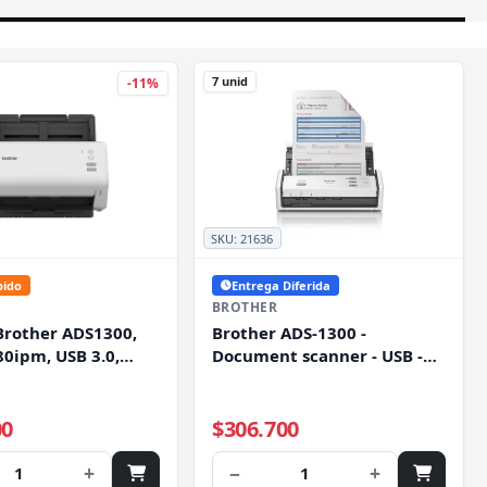
7 unid
-11%
SKU:
21636
pido
Entrega Diferida
BROTHER
Brother ADS1300,
Brother ADS-1300 -
80ipm, USB 3.0,
Document scanner - USB -
ador ADF
30ppm 60ipm
00
$306.700
+
−
+
1
1