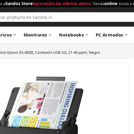
Sandos Store
Aprovecha las ofertas ahora
online
o a
· Tienda
· Envío a 
éricos
Monitores
Notebooks
PC Armados
os Epson ES-400II, Conexión USB 3.0, 21-40 ppm, Negro