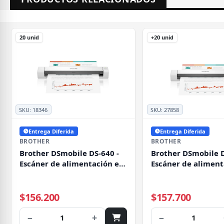
20 unid
+20 unid
SKU:
18346
SKU:
27858
Entrega Diferida
Entrega Diferida
BROTHER
BROTHER
Brother DSmobile DS-640 -
Brother DSmobile D
Escáner de alimentación en
Escáner de aliment
hoja - 215.9 x 1828.8 mm -
hoja - 215.9 x 1828
600 ppp x 600 ppp - USB 3.0
600 ppp x 600 ppp -
$156.200
$157.700
−
+
−
1
1