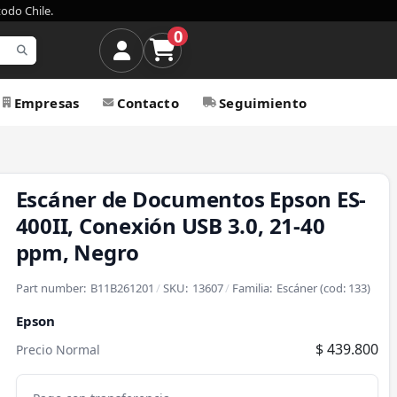
todo Chile.
0
Empresas
Contacto
Seguimiento
Escáner de Documentos Epson ES-
400II, Conexión USB 3.0, 21-40
ppm, Negro
Part number:
B11B261201
/
SKU:
13607
/
Familia:
Escáner
(cod:
133
)
Epson
$ 439.800
Precio Normal