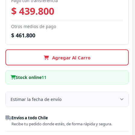
Pago con transferencia
$ 439.800
Otros medios de pago
$ 461.800
Agregar Al Carro
Stock online
11
Estimar la fecha de envío
Despacho a domicilio
Envíos a todo Chile
Región
Recibe tu pedido donde estés, de forma rápida y segura.